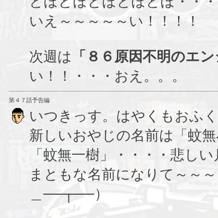
どぼどぼどぼどぼどぼ・・・
いえ～～～～～い！！！！
次週は
「８６原因不明のエン
い！！・・・おえ。。。
第４７話予告編
いつきっす。はやくもおふ
新しいおやじの名前は「蚊無
「蚊無一樹」・・・・悲しい
まともな名前になりて～～～
＿──┬──）