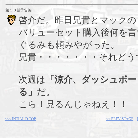
第５０話予告編
啓介だ。昨日兄貴とマックの
バリューセット購入後何を言
ぐるみも頼みやがった。
兄貴・・・・・・・それどう
次週は
「涼介、ダッシュボー
る」
だ。
こら！見るんじゃねえ！！
<<< INTIAL D TOP
<< PREV STAGE