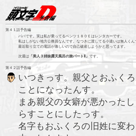
第４１話予告編
パパです。実は私が乗ってるベンツ１８０Ｅはレンタカーです。
私はしがない地方公務員なんです。なつきに渡してる小遣いは無人くん
最近取り立ての電話が激しいので自己破産しようかと思ってます。
次週は
「美人３姉妹露天風呂の旅パートⅡ」
です。
第４２話予告編
いつきっす。親父とおふくろ
ことになったんす。
まあ親父の女癖が悪かったし
らすことにしたっす。
名字もおふくろの旧姓に変わ